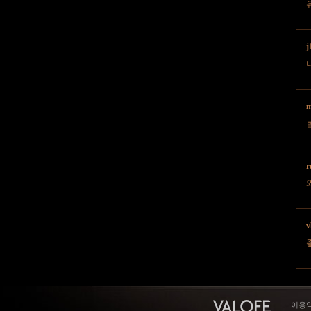
유
j
m
r
v
이용