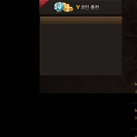
l
h
t